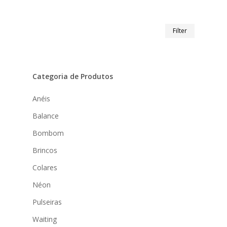
Min
Max
Filter
Preço
Preço
Categoria de Produtos
Anéis
Balance
Bombom
Brincos
Colares
Néon
Pulseiras
Waiting