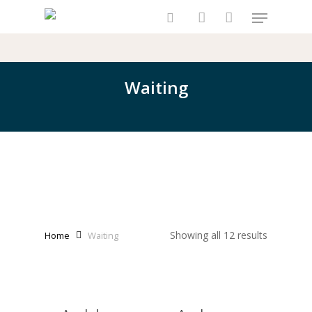
Skip
Menu
to
search
account
main
content
Waiting
Showing all 12 results
Home
Waiting