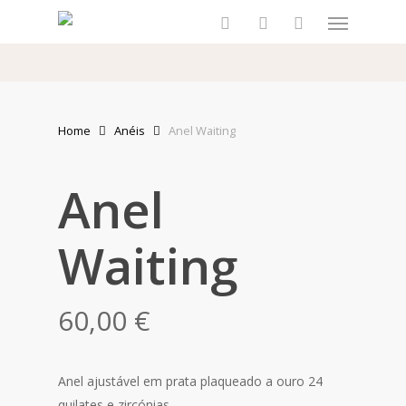
Skip
Menu
to
search
account
main
content
Home
Anéis
Anel Waiting
Anel
Waiting
60,00
€
Anel ajustável em prata plaqueado a ouro 24
quilates e zircónias