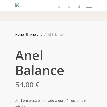
Skip
Menu
to
search
account
main
content
Home
Anéis
Anel Balance
Anel
Balance
54,00
€
Anel em prata plaqueado a ouro 24 quilates e
pérola