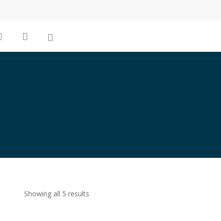
0
search
account
Showing all 5 results