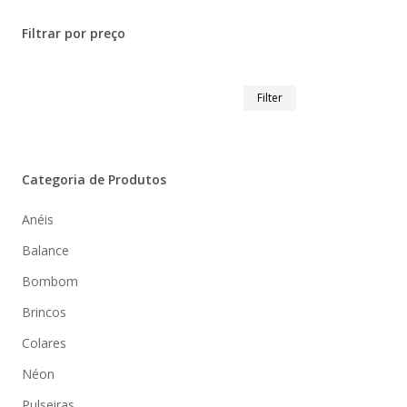
Filtrar por preço
Min
Max
Filter
Preço
Preço
Categoria de Produtos
Anéis
Balance
Bombom
Brincos
Colares
Néon
Pulseiras